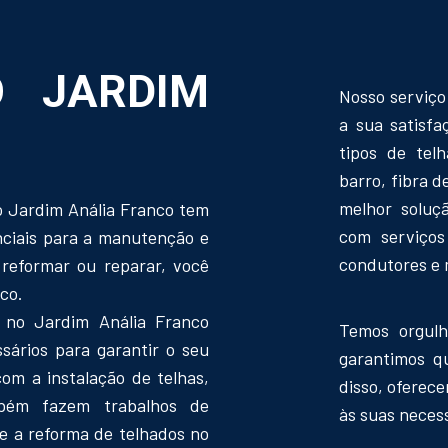
O JARDIM
Nosso serviço
a sua satisfa
tipos de tel
barro, fibra d
melhor soluç
no Jardim Anália Franco tem
com serviços
nciais para a manutenção e
condutores e 
 reformar ou reparar, você
co.
s no Jardim Anália Franco
Temos orgulh
ários para garantir o seu
garantimos q
com a instalação de telhas,
disso, oferec
mbém fazem trabalhos de
às suas neces
 e a reforma de telhados no