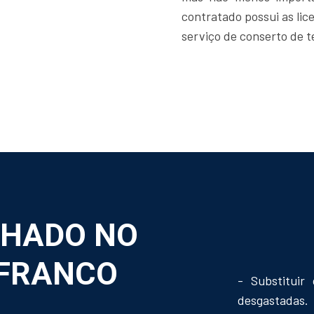
contratado possui as lic
serviço de conserto de t
LHADO NO
 FRANCO
- Substituir
desgastadas.