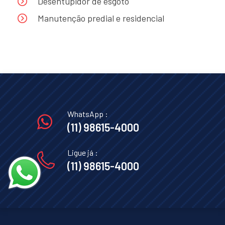
Desentupidor de esgoto
Manutenção predial e residencial
WhatsApp :
(11) 98615-4000
Ligue já :
(11) 98615-4000