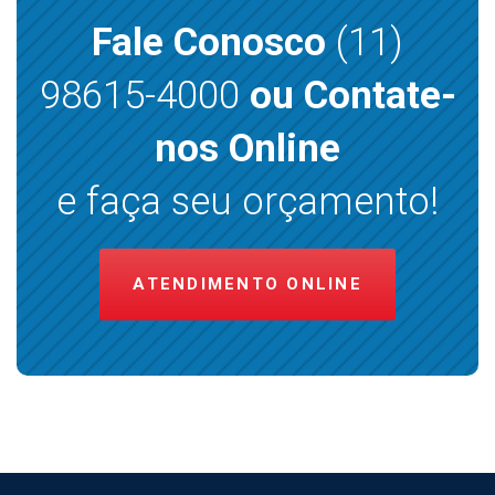
Fale Conosco
(11)
98615-4000
ou Contate-
nos Online
e faça seu orçamento!
ATENDIMENTO ONLINE