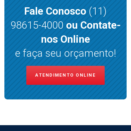
Fale Conosco
(11)
98615-4000
ou Contate-
nos Online
e faça seu orçamento!
ATENDIMENTO ONLINE