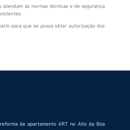
das atendam às normas técnicas e de segurança
xistentes.
ário para que se possa obter autorização dos
reforma de apartamento ART no Alto da Boa