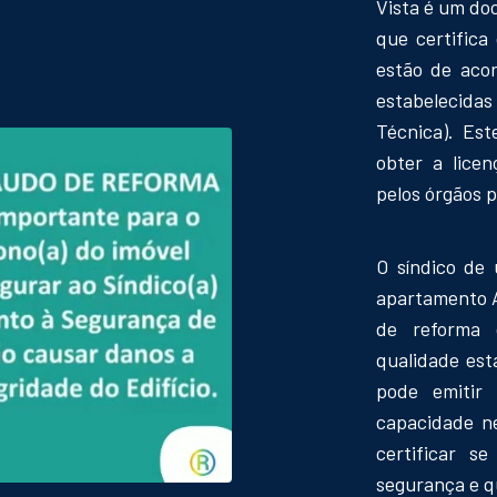
Vista é um do
que certific
estão de aco
estabelecida
Técnica). Es
obter a lice
pelos órgãos 
O síndico de
apartamento A
de reforma 
qualidade est
pode emitir
capacidade ne
certificar 
segurança e q