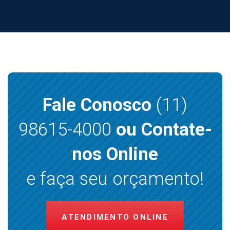
Fale Conosco
(11)
98615-4000
ou Contate-
nos Online
e faça seu orçamento!
ATENDIMENTO ONLINE